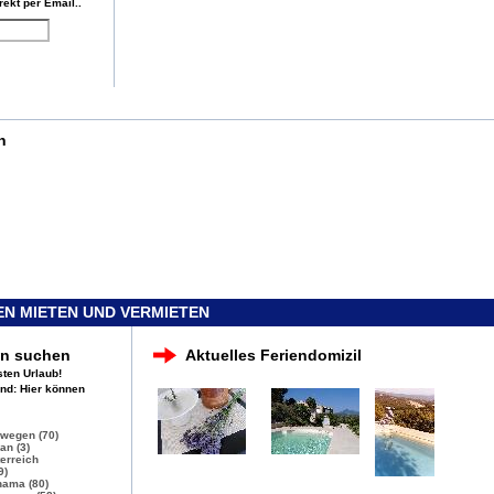
rekt per Email..
n
N MIETEN UND VERMIETEN
en suchen
Aktuelles Feriendomizil
sten Urlaub!
and: Hier können
wegen (70)
n (3)
erreich
9)
ama (80)