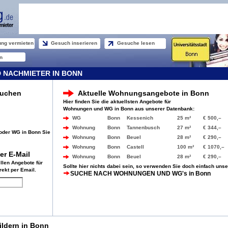
ng vermieten
Gesuch inserieren
Gesuche lesen
n
 NACHMIETER IN BONN
suchen
Aktuelle Wohnungsangebote in Bonn
Hier finden Sie die aktuellsten Angebote für
Wohnungen und WG in Bonn aus unserer Datenbank:
WG
Bonn
Kessenich
25 m²
€ 500,–
Wohnung
Bonn
Tannenbusch
27 m²
€ 344,–
oder WG in Bonn Sie
Wohnung
Bonn
Beuel
28 m²
€ 290,–
Wohnung
Bonn
Castell
100 m²
€ 1070,–
r E-Mail
Wohnung
Bonn
Beuel
28 m²
€ 290,–
ellen Angebote für
Sollte hier nichts dabei sein, so verwenden Sie doch einfach uns
rekt per Email.
SUCHE NACH WOHNUNGEN UND WG's in Bonn
ldern in Bonn