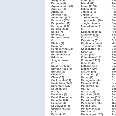
Antigua und
Irland (217)
Par
Barbuda (6)
Island (67)
Per
Argentinien (179)
Israel
(1163)
Phi
Armenien (8)
Italien
(8061)
(18
Aruba (4)
Jamaika (66)
Pol
Äthiopien (1)
Japan (14)
Por
Australien (176)
Jordanien (4)
Pue
Bahamas (47)
Jugoslawien (18)
Réu
Bangladesh (1)
Jungferninseln
Rua
Barbados (69)
(amerikanisch)
Rum
Belgien (264)
(9)
Ru
Belize (7)
Kaimaninseln (1)
Föd
Benin (11)
Kamerun (16)
Sau
Bermuda-Inseln
Kanada (207)
(2)
(1)
Kap Verde (71)
Sc
Bhutan (1)
Karibische Inseln
(45
Bosnien-
- Kolumbien (32)
Sch
Herzegowina (15)
Kasachstan (1)
Sen
Botsuana (1)
Katar (1)
Ser
Brasilien
(623)
Kenia (141)
Sey
Britische
Kolumbien (119)
Sim
Jungferninseln
Kroatien
(2118)
Sin
(1)
Kuba (156)
Slo
Bulgarien
(702)
Lettland (91)
Slo
Burkina Faso (4)
Libanon (39)
(25
Burundi (2)
Litauen (50)
Som
Chile (40)
Luxemburg (6)
Sp
China (73)
Macau (1)
Sri
Cookinseln (14)
Madagaskar (6)
St.
Costa Rica (147)
Malaysia (150)
Nev
Dänemark (227)
Malediven (13)
St.
Deutschland
Mali (2)
Süd
(4036)
Malta (202)
Sur
Dominica (1)
Marokko
(1149)
Swa
Dominikanische
Martinique (92)
Syr
Republik (246)
Mauritius (395)
Tan
Ecuador (49)
Mazedonien (85)
Tha
El Salvador (1)
Mexiko (200)
Tog
Elfenbeinküste
Moldawien (18)
Tok
(116)
Monaco (13)
Tri
Estland (33)
Montenegro (207)
Tob