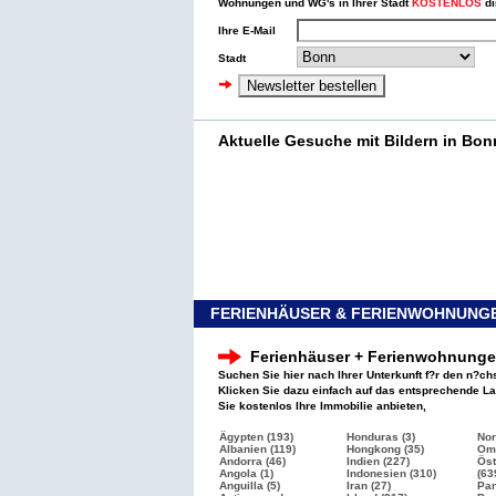
Wohnungen und WG's in Ihrer Stadt
KOSTENLOS
di
Ihre E-Mail
Stadt
Aktuelle Gesuche mit Bildern in Bon
FERIENHÄUSER & FERIENWOHNUNGE
Ferienhäuser + Ferienwohnung
Suchen Sie hier nach Ihrer Unterkunft f?r den n?ch
Klicken Sie dazu einfach auf das entsprechende L
Sie kostenlos Ihre Immobilie anbieten,
Ägypten (193)
Honduras (3)
Nor
Albanien (119)
Hongkong (35)
Oma
Andorra (46)
Indien (227)
Öst
Angola (1)
Indonesien (310)
(63
Anguilla (5)
Iran (27)
Pan