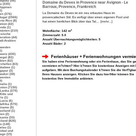
aguay (58)
Domaine du Deves in Provence near Avignon - Le
u (330)
Barroux, Provence, Frankreich
lippinen
2)
La Domaine du Deves ist ein neu erbautes Haus im
en (376)
tugal
(2566)
provencalischen Stil. Es verfügt über einen eigenen Pool und
rto Rico (8)
hat einen herrlichen Blick über das Tal....
[mehr...]
nion (42)
nda (1)
änien (210)
2
Wohnfläche: 142 m
ssische
Zimmerzahl: 5.0
eration (44)
Anzahl Übernachtungsmöglichkeiten: 5
di-Arabien
Anzahl Bäder: 2
hweden
6)
weiz (430)
Ferienhäuser + Ferienwohnungen vermie
egal (82)
bien (62)
Sie haben eine Ferienwohnung oder ein Ferienhaus, das Sie g
chellen (63)
vermieten m?chten? Hier k?nnen Sie kostenlose Anzeigen mit 
babwe (1)
aufgeben. Mit dem Buchungskalender k?nnen Sie die Verf?gbar
gapur (3)
wakei (38)
Ihres Hauses anzeigen. Klicken Sie dazu hier!Hier können Sie
wenien
kostenlos Ihre Immobilie anbieten.
9)
alia (1)
anien
(7150)
 Lanka (375)
 Kitts und
is (1)
 Lucia (6)
afrika (570)
iname (5)
siland (1)
ien (2)
sania (33)
iland
(826)
o (148)
elau (1)
nidad und
ago (15)