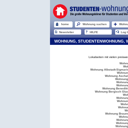
home
Wohnung suchen
Wohnu
Newsletter
HILFE
Log I
WOHNUNG, STUDENTENWOHNUNG, WG
Lokalseiten mit vielen preis
Wohn
Wo
Wohnung Albstadt-Sigmari
Wohnun
Wohnung Aschaf
Wohnung
Wohnun
Wohnung
Wohnung Benedik
Wohnung Bergisch Gla
Woh
Wohnung
Wohnung
Wohn
Wohnu
W
Wohnung Braun
Wohnu
Wohnung
Wohnung
Wohnung