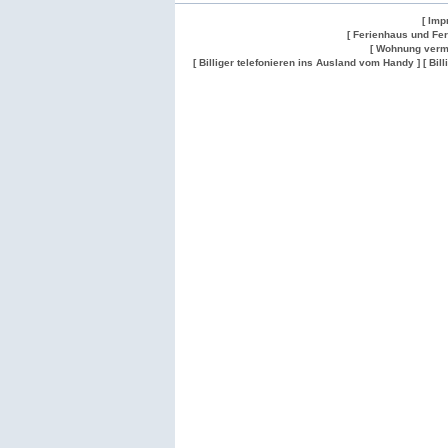
[ Imp
[ Ferienhaus und Fe
[ Wohnung verm
[ Billiger telefonieren ins Ausland vom Handy ]
[ Bil
Wohnung
Wohnung
Gesuch
Wohnungen