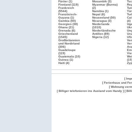
Färöer (1)
Mosambik (3)
Tsc
Finnland (119)
Myanmar (Burma)
Rep
Frankreich
(2)
Tun
(5544)
Namibia (1)
Tür
Französisch-
Nepal (6)
Tur
Guyana (1)
Neuseeland (50)
Cai
Gambia (50)
Nicaragua (3)
(4)
Georgien (38)
Niederlande
Uga
Ghana (21)
(1010)
Ukr
Grenada (6)
Niederländische
Ung
Griechenland
Antillen (89)
Uru
(1545)
Nigeria (12)
US
Großbritannien
Ven
und Nordirland
Ver
(306)
Ara
Guadeloupe
Emi
(119)
Vie
Guatemala (10)
Wei
Guinea (1)
(15
Haiti (4)
Zyp
[ Imp
[ Ferienhaus und Fe
[ Wohnung verm
[ Billiger telefonieren ins Ausland vom Handy ]
[ Bil
Wohnung
Wohnung
Gesuch
Wohnungen