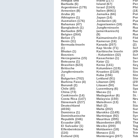
Antigua und
Irland (217)
Par
Barbuda (6)
Island (67)
Per
Argentinien (179)
Israel
(1163)
Phi
Armenien (8)
Italien
(8061)
(18
Aruba (4)
Jamaika (66)
Pol
Äthiopien (1)
Japan (14)
Por
Australien (176)
Jordanien (4)
Pue
Bahamas (47)
Jugoslawien (18)
Réu
Bangladesh (1)
Jungferninseln
Rua
Barbados (69)
(amerikanisch)
Rum
Belgien (264)
(9)
Ru
Belize (7)
Kaimaninseln (1)
Föd
Benin (11)
Kamerun (16)
Sau
Bermuda-Inseln
Kanada (207)
(2)
(1)
Kap Verde (71)
Sc
Bhutan (1)
Karibische Inseln
(45
Bosnien-
- Kolumbien (32)
Sch
Herzegowina (15)
Kasachstan (1)
Sen
Botsuana (1)
Katar (1)
Ser
Brasilien
(623)
Kenia (141)
Sey
Britische
Kolumbien (119)
Sim
Jungferninseln
Kroatien
(2118)
Sin
(1)
Kuba (156)
Slo
Bulgarien
(702)
Lettland (91)
Slo
Burkina Faso (4)
Libanon (39)
(25
Burundi (2)
Litauen (50)
Som
Chile (40)
Luxemburg (6)
Sp
China (73)
Macau (1)
Sri
Cookinseln (14)
Madagaskar (6)
St.
Costa Rica (147)
Malaysia (150)
Nev
Dänemark (227)
Malediven (13)
St.
Deutschland
Mali (2)
Süd
(4036)
Malta (202)
Sur
Dominica (1)
Marokko
(1149)
Swa
Dominikanische
Martinique (92)
Syr
Republik (246)
Mauritius (395)
Tan
Ecuador (49)
Mazedonien (85)
Tha
El Salvador (1)
Mexiko (200)
Tog
Elfenbeinküste
Moldawien (18)
Tok
(116)
Monaco (13)
Tri
Estland (33)
Montenegro (207)
Tob