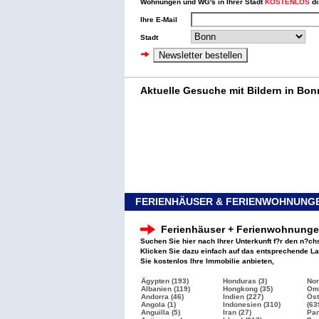
Wohnungen und WG's in Ihrer Stadt
KOSTENLOS
di
Ihre E-Mail
Stadt
Aktuelle Gesuche mit Bildern in Bon
FERIENHÄUSER & FERIENWOHNUNGE
Ferienhäuser + Ferienwohnung
Suchen Sie hier nach Ihrer Unterkunft f?r den n?ch
Klicken Sie dazu einfach auf das entsprechende L
Sie kostenlos Ihre Immobilie anbieten,
Ägypten (193)
Honduras (3)
Nor
Albanien (119)
Hongkong (35)
Oma
Andorra (46)
Indien (227)
Öst
Angola (1)
Indonesien (310)
(63
Anguilla (5)
Iran (27)
Pan