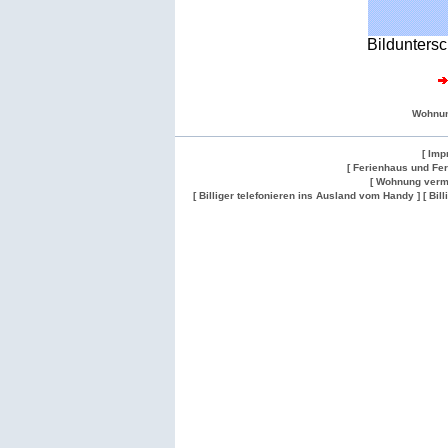
Bilduntersc
Wohnu
[ Imp
[ Ferienhaus und Fe
[ Wohnung verm
[ Billiger telefonieren ins Ausland vom Handy ]
[ Bil
Wohnung
Wohnung
Gesuch
Wohnungen