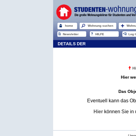
home
Wohnung suchen
Wohnu
Newsletter
HILFE
Log I
DETAILS DER
Hi
Hier we
Das Obje
Eventuell kann das Obj
Hier
können Sie in 
[ Imp