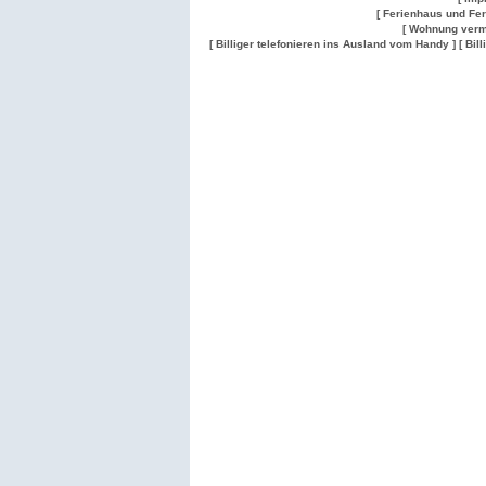
[ Ferienhaus und Fe
[ Wohnung verm
[ Billiger telefonieren ins Ausland vom Handy ]
[ Bil
Wohnung
Wohnung
Gesuch
Wohnungen