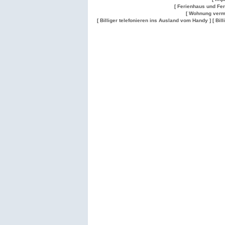
[ Ferienhaus und Fe
[ Wohnung verm
[ Billiger telefonieren ins Ausland vom Handy ]
[ Bil
Wohnung
Wohnung
Gesuch
Wohnungen