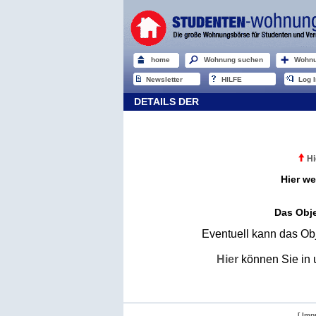
home
Wohnung suchen
Wohnu
Newsletter
HILFE
Log I
DETAILS DER
Hi
Hier we
Das Obje
Eventuell kann das Obj
Hier
können Sie in 
[ Imp